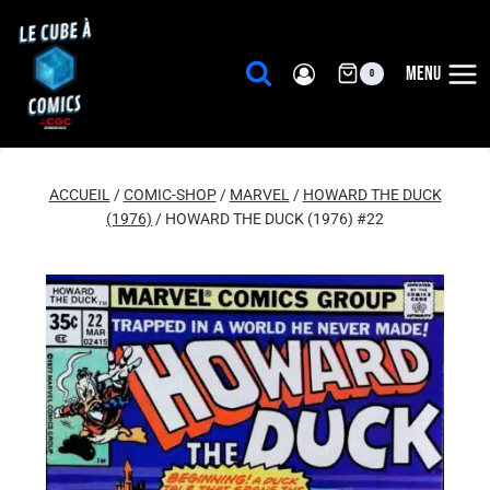
Aller
au
contenu
MENU
0
ACCUEIL
/
COMIC-SHOP
/
MARVEL
/
HOWARD THE DUCK
(1976)
/
HOWARD THE DUCK (1976) #22