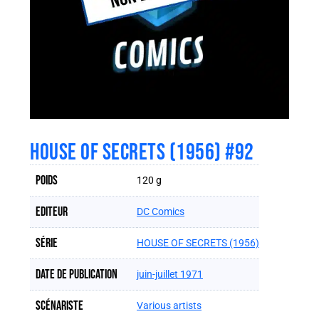
HOUSE OF SECRETS (1956) #92
Poids
120 g
Editeur
DC Comics
Série
HOUSE OF SECRETS (1956)
Date de publication
juin-juillet 1971
Scénariste
Various artists