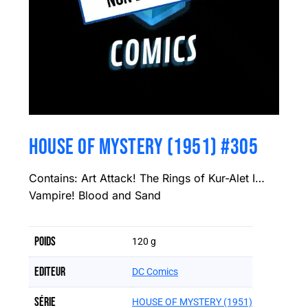
HOUSE OF MYSTERY (1951) #305
Contains: Art Attack! The Rings of Kur-Alet I…
Vampire! Blood and Sand
Poids
120 g
Editeur
DC Comics
Série
HOUSE OF MYSTERY (1951)