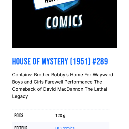
HOUSE OF MYSTERY (1951) #289
Contains: Brother Bobby’s Home For Wayward
Boys and Girls Farewell Performance The
Comeback of David MacDannon The Lethal
Legacy
Poids
120 g
Editeur
DC Comics