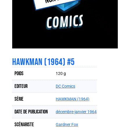
HAWKMAN (1964) #5
Poids
120 g
Editeur
DC Comics
Série
HAWKMAN (1964)
Date de publication
décembre-janvier 1964
Scénariste
Gardner Fox