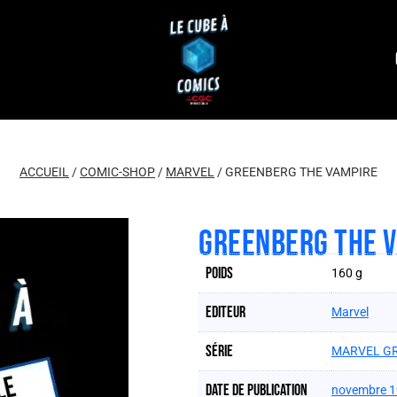
ACCUEIL
/
COMIC-SHOP
/
MARVEL
/
GREENBERG THE VAMPIRE
GREENBERG THE 
Poids
160 g
Editeur
Marvel
Série
MARVEL GR
Date de publication
novembre 