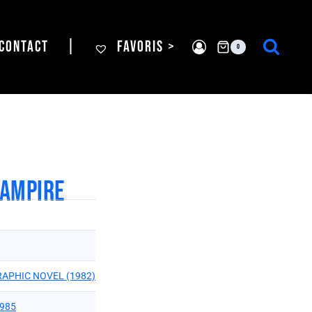
CONTACT
|
FAVORIS >
0
VAMPIRE
APHIC NOVEL (1982)
1985