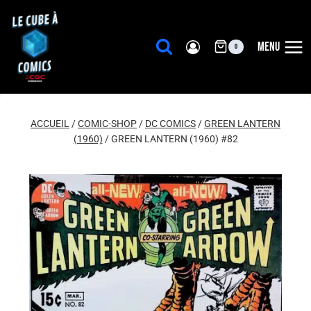
Aller
au
contenu
MENU
0
ACCUEIL
/
COMIC-SHOP
/
DC COMICS
/
GREEN LANTERN
(1960)
/
GREEN LANTERN (1960) #82