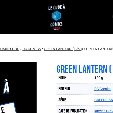
COMIC-SHOP
/
DC COMICS
/
GREEN LANTERN (1960)
/
GREEN LANTERN 
GREEN LANTERN (
Poids
120 g
Editeur
DC Comics
Série
GREEN LAN
Date de publication
janvier 196