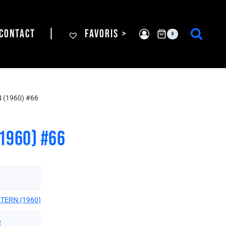
CONTACT
|
FAVORIS >
0
(1960) #66
1960) #66
TERN (1960)
9