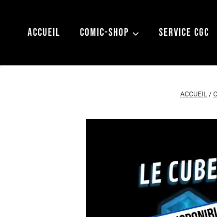
Aller
au
ACCUEIL
COMIC-SHOP
SERVICE CGC
contenu
ACCUEIL
/