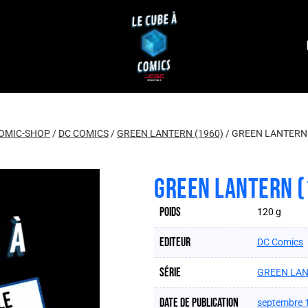
OMIC-SHOP
/
DC COMICS
/
GREEN LANTERN (1960)
/
GREEN LANTERN 
GREEN LANTERN (
Poids
120 g
Editeur
DC Comics
Série
GREEN LAN
Date de publication
septembre 