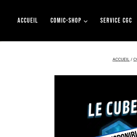
Aller
au
ACCUEIL
COMIC-SHOP
SERVICE CGC
contenu
ACCUEIL
/
C