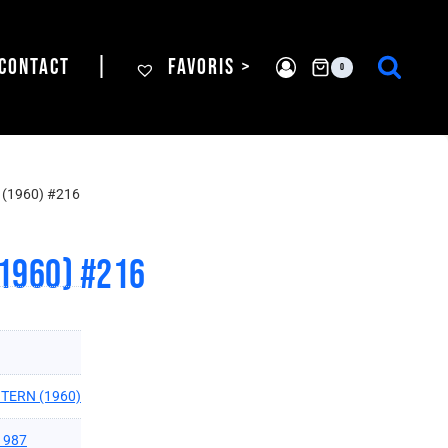
CONTACT
|
FAVORIS >
0
(1960) #216
1960) #216
TERN (1960)
1987