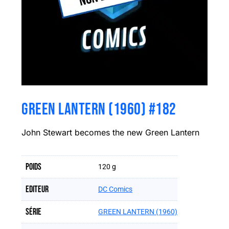
GREEN LANTERN (1960) #182
John Stewart becomes the new Green Lantern
Poids
120 g
Editeur
DC Comics
Série
GREEN LANTERN (1960)