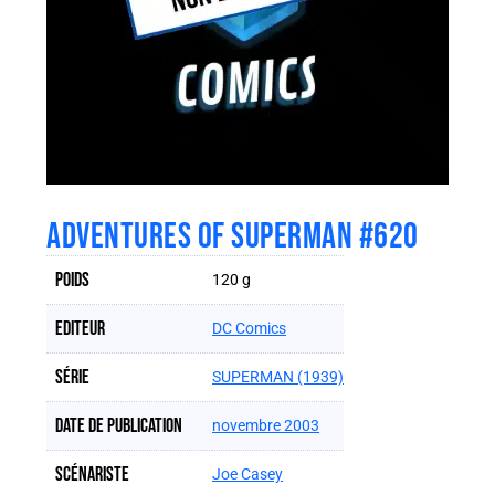
ADVENTURES OF SUPERMAN #620
Poids
120 g
Editeur
DC Comics
Série
SUPERMAN (1939)
Date de publication
novembre 2003
Scénariste
Joe Casey