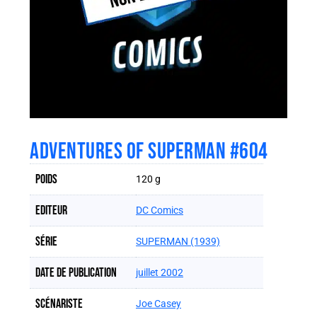
ADVENTURES OF SUPERMAN #604
Poids
120 g
Editeur
DC Comics
Série
SUPERMAN (1939)
Date de publication
juillet 2002
Scénariste
Joe Casey