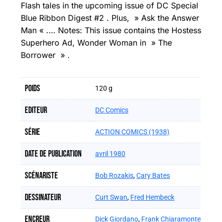
Flash tales in the upcoming issue of DC Special
Blue Ribbon Digest #2 . Plus, » Ask the Answer
Man « .… Notes: This issue contains the Hostess
Superhero Ad, Wonder Woman in » The
Borrower » .
Poids
120 g
Editeur
DC Comics
Série
ACTION COMICS (1938)
Date de publication
avril 1980
Scénariste
Bob Rozakis
,
Cary Bates
Dessinateur
Curt Swan
,
Fred Hembeck
Encreur
Dick Giordano
,
Frank Chiaramonte