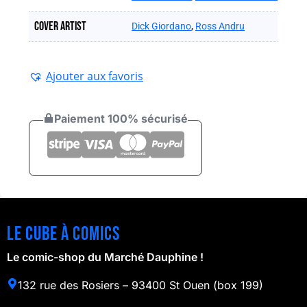
Cover artist
Dick Giordano
,
Ross Andru
Ajouter aux favoris
Paiement 100% sécurisé
Le cube à comics
Le comic-shop du Marché Dauphine !
132 rue des Rosiers – 93400 St Ouen (box 199)