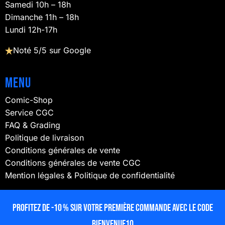
Samedi 10h – 18h
Dimanche 11h – 18h
Lundi 12h-17h
Noté 5/5 sur Google
Menu
Comic-Shop
Service CGC
FAQ & Grading
Politique de livraison
Conditions générales de vente
Conditions générales de vente CGC
Mention légales & Politique de confidentialité
NOUS SUIVRE
Profitez de -10 % sur votre première commande avec le code
BIENVENUE10