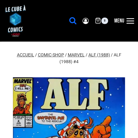
Aller
au
contenu
MENU
0
ACCUEIL
/
COMIC-SHOP
/
MARVEL
/
ALF (1988)
/
ALF
(1988) #4