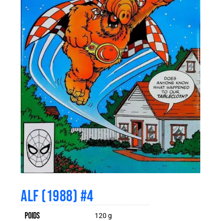
ALF (1988) #4
Poids
120 g