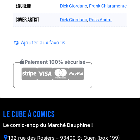
Encreur
Dick Giordano
,
Frank Chiaramonte
Cover artist
Dick Giordano
,
Ross Andru
Ajouter aux favoris
Paiement 100% sécurisé
Le cube à comics
Le comic-shop du Marché Dauphine !
132 rue des Rosiers – 93400 St Ouen (box 199)