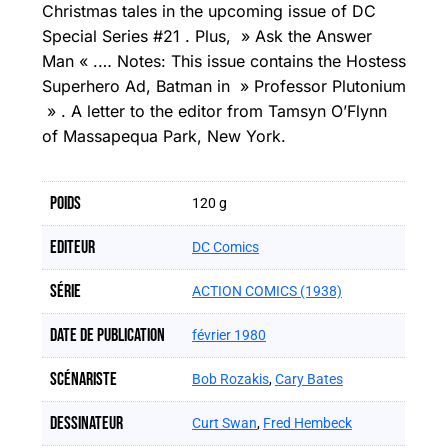
Christmas tales in the upcoming issue of DC
Special Series #21 . Plus, » Ask the Answer
Man « .… Notes: This issue contains the Hostess
Superhero Ad, Batman in » Professor Plutonium
» . A letter to the editor from Tamsyn O’Flynn
of Massapequa Park, New York.
Poids
120 g
Editeur
DC Comics
Série
ACTION COMICS (1938)
Date de publication
février 1980
Scénariste
Bob Rozakis
,
Cary Bates
Dessinateur
Curt Swan
,
Fred Hembeck