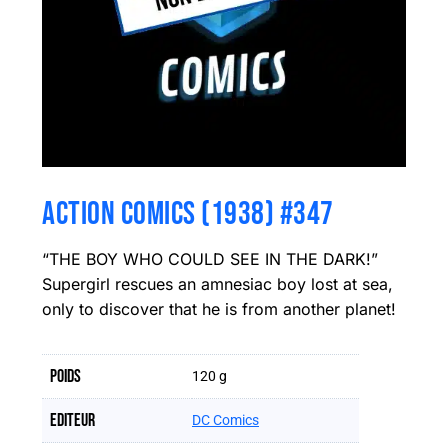
ACTION COMICS (1938) #347
“THE BOY WHO COULD SEE IN THE DARK!”
Supergirl rescues an amnesiac boy lost at sea,
only to discover that he is from another planet!
Poids
120 g
Editeur
DC Comics